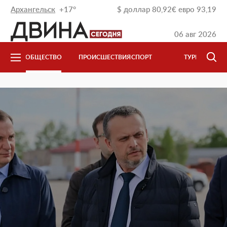
Архангельск
+17°
$
доллар
80,92
€
евро
93,19
06 авг 2026
ОБЩЕСТВО
ПРОИСШЕСТВИЯ
СПОРТ
ТУРИЗМ