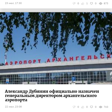
23 июл, 17:30
0
1
0
875
Александр Дубинин официально назначен
генеральным директором архангельского
аэропорта
22 июл, 23:08
0
0
0
763