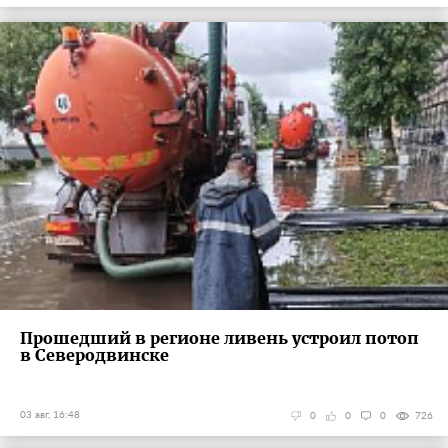
Прошедший в регионе ливень устроил потоп
в Северодвинске
03 авг, 16:48
0
0
0
726