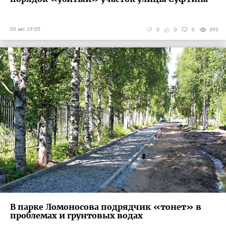
05 авг, 19:05
0
0
0
393
В парке Ломоносова подрядчик «тонет» в
проблемах и грунтовых водах