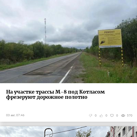
На участке трассы М-8 под Котласом
фрезеруют дорожное полотно
03 авг, 07:46
0
0
0
570