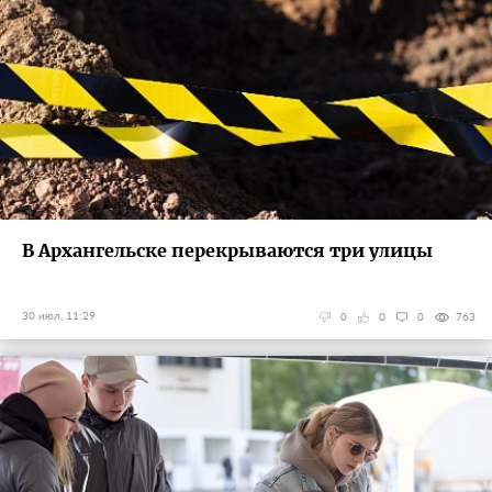
В Архангельске перекрываются три улицы
30 июл, 11:29
0
0
0
763