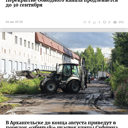
Перекрытие Обводного канала продлевается
до 30 сентября
06 авг, 09:50
0
1
0
392
В Архангельске до конца августа приведут в
порядок «убитый» участок улицы Суфтина