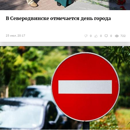
В Северодвинске отмечается день города
25 июл, 20:17
0
0
0
722