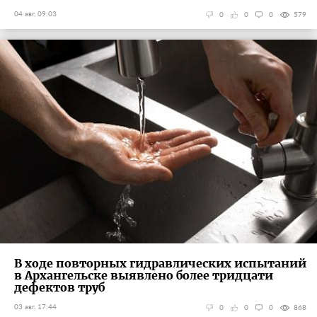
04 авг, 09:03
0
0
0
579
В ходе повторных гидравлических испытаний
в Архангельске выявлено более тридцати
дефектов труб
03 авг, 17:44
0
0
0
868