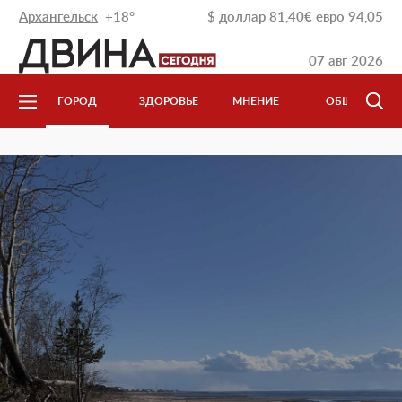
Архангельск
+18°
$
доллар
81,40
€
евро
94,05
07 авг 2026
Л
ГОРОД
ЗДОРОВЬЕ
МНЕНИЕ
ОБЩЕСТВО