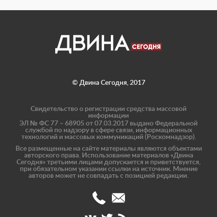
© Двина Сегодня, 2017
Свидетельство о регистрации средства массовой
информации
ЭЛ № ФС 77 – 68905 от 07.03.2017 выдано Федеральной
службой по надзору в сфере связи, информационных
технологий и массовых коммуникаций (Роскомнадзор).
Все размещенные на сайте материалы являются объектами
авторского права. Использование материалов «Двина
Сегодня» третьими лицами допускается и приветствуется,
при обязательном указании ссылки на источник. Мнение
авторов может не совпадать с позицией редакции.
(8182)
info@dvinatoday.ru
47-
17-
40