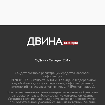
© Двина Сегодня, 2017
Свидетельство о регистрации средства массовой
информации
ЭЛ № ФС 77 – 68905 от 07.03.2017 выдано Федеральной
службой по надзору в сфере связи, информационных
технологий и массовых коммуникаций (Роскомнадзор).
Все размещенные на сайте материалы являются объектами
авторского права. Использование материалов «Двина
Сегодня» третьими лицами допускается и приветствуется,
при обязательном указании ссылки на источник. Мнение