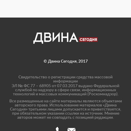
© Двина Сегодня, 2017
Свидетельство о регистрации средства массовой
информации
ЭЛ № ФС 77 – 68905 от 07.03.2017 выдано Федеральной
службой по надзору в сфере связи, информационных
технологий и массовых коммуникаций (Роскомнадзор).
Все размещенные на сайте материалы являются объектами
авторского права. Использование материалов «Двина
Сегодня» третьими лицами допускается и приветствуется,
при обязательном указании ссылки на источник. Мнение
авторов может не совпадать с позицией редакции.
(8182)
info@dvinatoday.ru