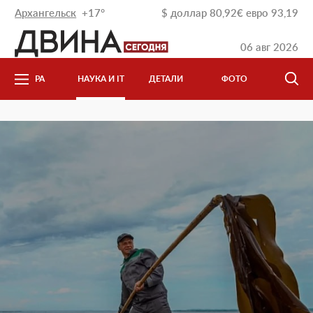
Архангельск
+17°
$
доллар
80,92
€
евро
93,19
06 авг 2026
КУЛЬТУРА
НАУКА И IT
ДЕТАЛИ
ФОТО