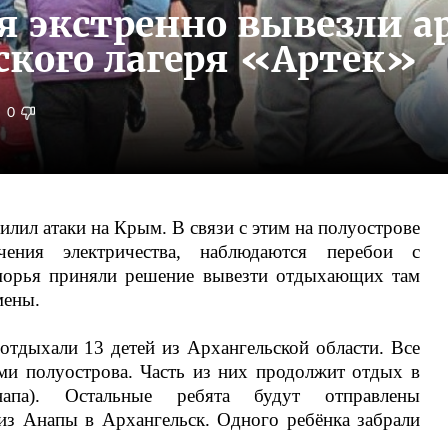
я экстренно вывезли а
ского лагеря «Артек»
0
илил атаки на Крым. В связи с этим на полуострове
чения электричества, наблюдаются перебои с
оморья приняли решение вывезти отдыхающих там
мены.
 отдыхали 13 детей из Архангельской области. Все
ами полуострова. Часть из них продолжит отдых в
апа). Остальные ребята будут отправлены
з Анапы в Архангельск. Одного ребёнка забрали