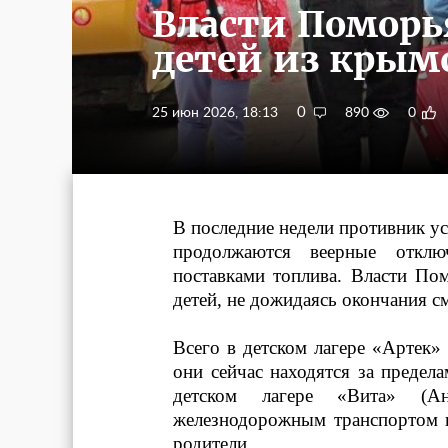
Власти Поморь
детей из крым
0
25 июн 2026, 18:13
890
0
В последние недели противник ус
продолжаются веерные отклю
поставками топлива. Власти П
детей, не дожидаясь окончания с
Всего в детском лагере «Артек»
они сейчас находятся за предел
детском лагере «Вита» (Ан
железнодорожным транспортом и
родители.