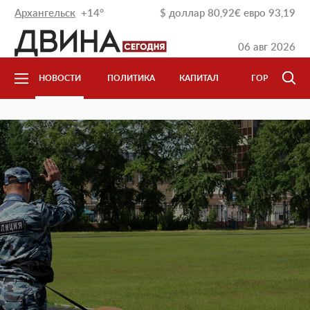
Архангельск
+14°
$
доллар
80,92
€
евро
93,19
06 авг 2026
НОВОСТИ
ПОЛИТИКА
КАПИТАЛ
ГОРОД