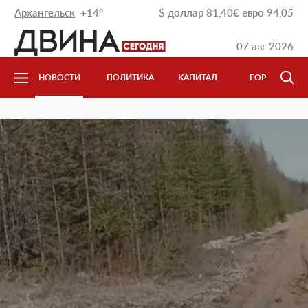
Архангельск
+14°
$
доллар
81,40
€
евро
94,05
07 авг 2026
НОВОСТИ
ПОЛИТИКА
КАПИТАЛ
ГОРОД