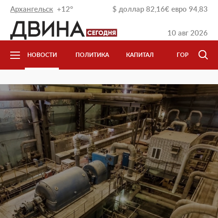
Архангельск
+12°
$
доллар
82,16
€
евро
94,83
10 авг 2026
НОВОСТИ
ПОЛИТИКА
КАПИТАЛ
ГОРОД