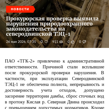
НОВОСТИ
Прокурорская проверка выявила
нарушения природоохранного
законодательства на
северодвинской ТЭЦ-1
0
26 мая 2026, 07:35
911
0
0
ПАО «ТГК-2» привлечено к административной
ответственности. Причиной стали всплывшие
после прокурорской проверки нарушения. В
частности, при эксплуатации Северодвинской
ТЭЦ-1 не обеспечена полнота, непрерывность и
достоверность учета отходов, допущено
засорение территории дамбы, сброс сточных вод
в протоку Кислая р. Северная Двина происходил
с превышением допустимых нормативов. Кроме