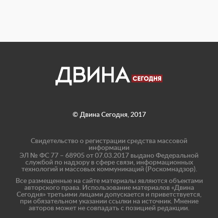
© Двина Сегодня, 2017
Свидетельство о регистрации средства массовой
информации
ЭЛ № ФС 77 – 68905 от 07.03.2017 выдано Федеральной
службой по надзору в сфере связи, информационных
технологий и массовых коммуникаций (Роскомнадзор).
Все размещенные на сайте материалы являются объектами
авторского права. Использование материалов «Двина
Сегодня» третьими лицами допускается и приветствуется,
при обязательном указании ссылки на источник. Мнение
авторов может не совпадать с позицией редакции.