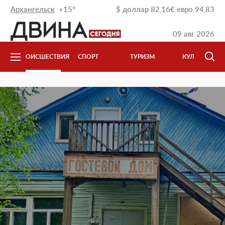
Архангельск
+15°
$
доллар
82,16
€
евро
94,83
09 авг 2026
ТВО
ПРОИСШЕСТВИЯ
СПОРТ
ТУРИЗМ
КУЛЬТУРА