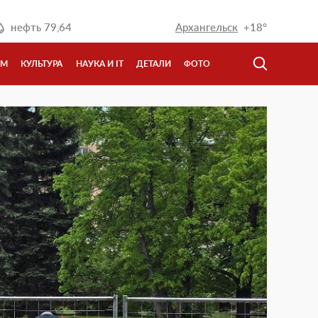
нефть
79,64
Архангельск
+18°
ЗМ
КУЛЬТУРА
НАУКА И IT
ДЕТАЛИ
ФОТО