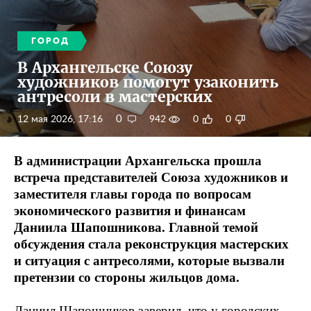
ГОРОД
В Архангельске Союзу
художников помогут узаконить
антресоли в мастерских
0
12 мая 2026, 17:16
942
0
0
В администрации Архангельска прошла
встреча представителей Союза художников и
заместителя главы города по вопросам
экономического развития и финансам
Даниила Шапошникова. Главной темой
обсуждения стала реконструкция мастерских
и ситуация с антресолями, которые вызвали
претензии со стороны жильцов дома.
Даниил Шапошников заверил, что у городских