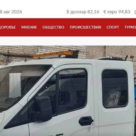
8 авг 2026
$
доллар
82,16
€
евро
94,83
ДОРОВЬЕ
МНЕНИЕ
ОБЩЕСТВО
ПРОИСШЕСТВИЯ
СПОРТ
ТУРИ