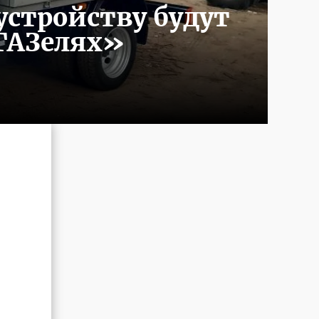
устройству будут
«ГАЗелях»