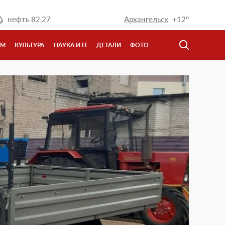
нефть
82,27
Архангельск
+12°
ЗМ
КУЛЬТУРА
НАУКА И IT
ДЕТАЛИ
ФОТО