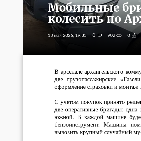
Мобильные бри
колесить по А
0
13 мая 2026, 19:33
902
0
В арсенале архангельского комм
две грузопассажирские «Газел
оформление страховки и монтаж 
С учетом покупок принято решен
две оперативные бригады: одна б
южной. В каждой машине будет
бензоинструмент. Машины пом
вывозить крупный случайный мус