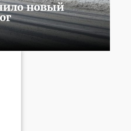
учило новый
ог