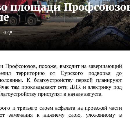
во площади Профсоюзов
не
0
ди Профсоюзов, похоже, выходит на завершающий
делил территорию от Сурского подворья до
половины. К благоустройству первой планируют
йчас там прокладывают сети ДЛК и электрику под
лагоустройству приступят в начале августа.
рого и третьего слоем асфальта на проезжей части
яют замечания к нижнему слою, уложенному в