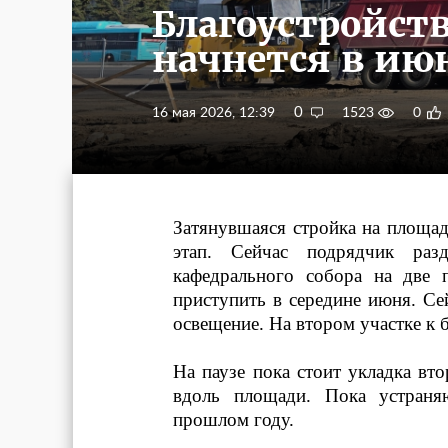
Благоустройст
начнется в ию
0
16 мая 2026, 12:39
1523
0
Затянувшаяся стройка на площа
этап. Сейчас подрядчик раз
кафедрального собора на две 
приступить в середине июня. Се
освещение. На втором участке к б
На паузе пока стоит укладка вто
вдоль площади. Пока устран
прошлом году.