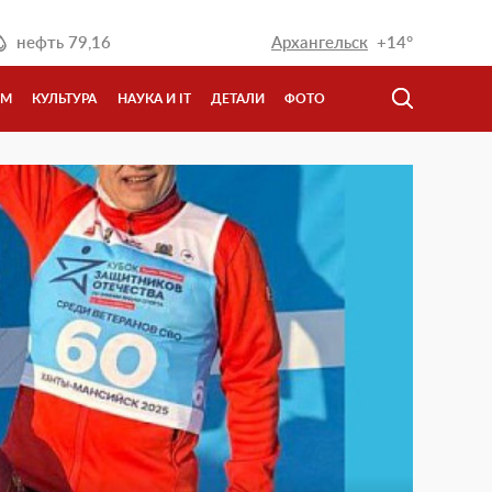
нефть
79,16
Архангельск
+14°
ЗМ
КУЛЬТУРА
НАУКА И IT
ДЕТАЛИ
ФОТО