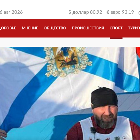
6 авг 2026
$
доллар
80,92
€
евро
93,19
ДОРОВЬЕ
МНЕНИЕ
ОБЩЕСТВО
ПРОИСШЕСТВИЯ
СПОРТ
ТУРИ