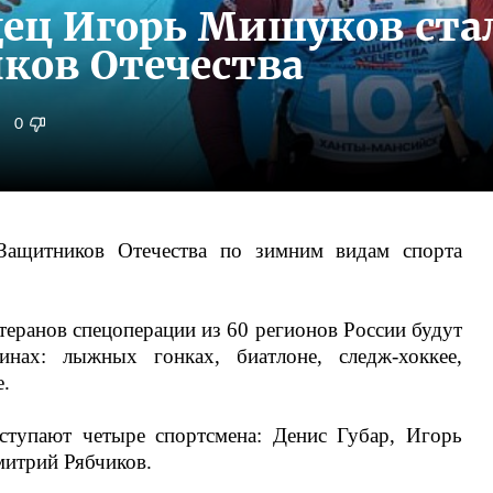
дец Игорь Мишуков ста
ков Отечества
0
Защитников Отечества по зимним видам спорта
етеранов спецоперации из 60 регионов России будут
инах: лыжных гонках, биатлоне, следж-хоккее,
.
ступают четыре спортсмена: Денис Губар, Игорь
итрий Рябчиков.