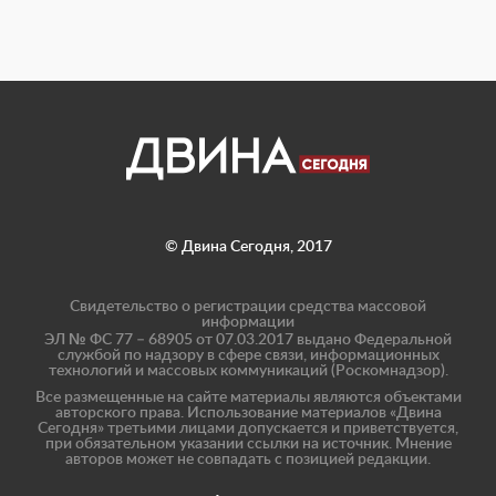
© Двина Сегодня, 2017
Свидетельство о регистрации средства массовой
информации
ЭЛ № ФС 77 – 68905 от 07.03.2017 выдано Федеральной
службой по надзору в сфере связи, информационных
технологий и массовых коммуникаций (Роскомнадзор).
Все размещенные на сайте материалы являются объектами
авторского права. Использование материалов «Двина
Сегодня» третьими лицами допускается и приветствуется,
при обязательном указании ссылки на источник. Мнение
авторов может не совпадать с позицией редакции.