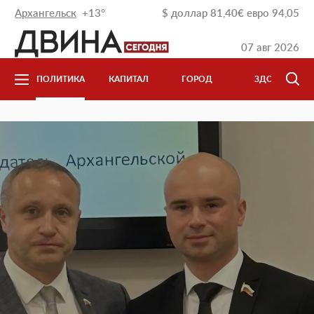
Архангельск
+13°
$
доллар
81,40
€
евро
94,05
07 авг 2026
И
ПОЛИТИКА
КАПИТАЛ
ГОРОД
ЗДОРОВЬЕ