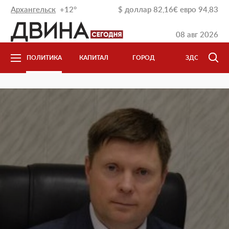
Архангельск
+12°
$
доллар
82,16
€
евро
94,83
08 авг 2026
И
ПОЛИТИКА
КАПИТАЛ
ГОРОД
ЗДОРОВЬЕ