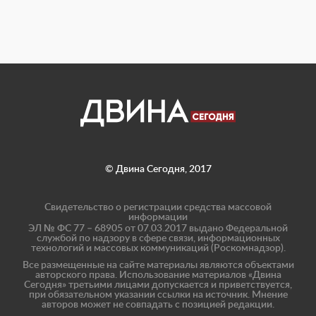
© Двина Сегодня, 2017
Свидетельство о регистрации средства массовой
информации
ЭЛ № ФС 77 – 68905 от 07.03.2017 выдано Федеральной
службой по надзору в сфере связи, информационных
технологий и массовых коммуникаций (Роскомнадзор).
Все размещенные на сайте материалы являются объектами
авторского права. Использование материалов «Двина
Сегодня» третьими лицами допускается и приветствуется,
при обязательном указании ссылки на источник. Мнение
авторов может не совпадать с позицией редакции.