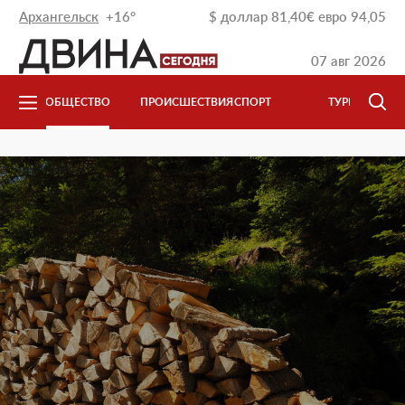
Архангельск
+16°
$
доллар
81,40
€
евро
94,05
07 авг 2026
ОБЩЕСТВО
ПРОИСШЕСТВИЯ
СПОРТ
ТУРИЗМ