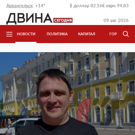
Архангельск
+14°
$
доллар
82,16
€
евро
94,83
09 авг 2026
НОВОСТИ
ПОЛИТИКА
КАПИТАЛ
ГОРОД