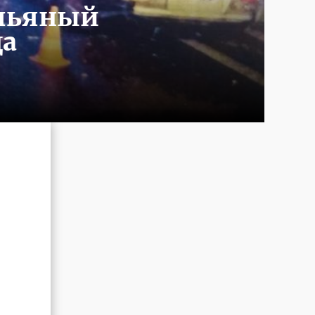
 пьяный
да