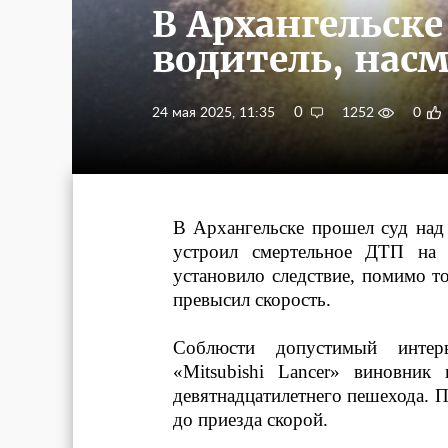
В Архангельске
водитель, нас
0
24 мая 2025, 11:35
1252
0
В Архангельске прошел суд над 
устроил смертельное ДТП на
установило следствие, помимо т
превысил скорость.
Соблюсти допустимый интерв
«Mitsubishi Lancer» виновни
девятнадцатилетнего пешехода. 
до приезда скорой.