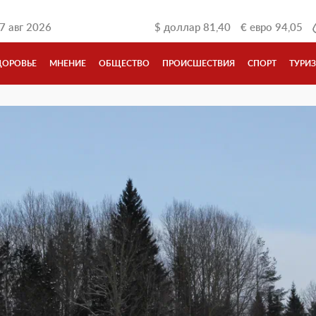
7 авг 2026
$
доллар
81,40
€
евро
94,05
ДОРОВЬЕ
МНЕНИЕ
ОБЩЕСТВО
ПРОИСШЕСТВИЯ
СПОРТ
ТУРИ