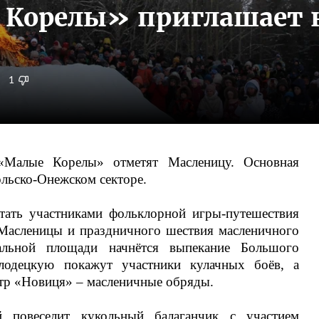
 Корелы» приглашает 
1
 «Малые Корелы» отметят Масленицу. Основная
ольско-Онежском секторе.
стать участниками фольклорной игры-путешествия
 Масленицы и праздничного шествия масленичного
альной площади начнётся выпекание Большого
лодецкую покажут участники кулачных боёв, а
тр «Новиця» – масленичные обряды.
 повеселит кукольный балаганчик с участием