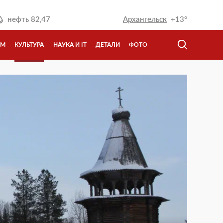
нефть
82,47
Архангельск
+13°
ЗМ
КУЛЬТУРА
НАУКА И IT
ДЕТАЛИ
ФОТО