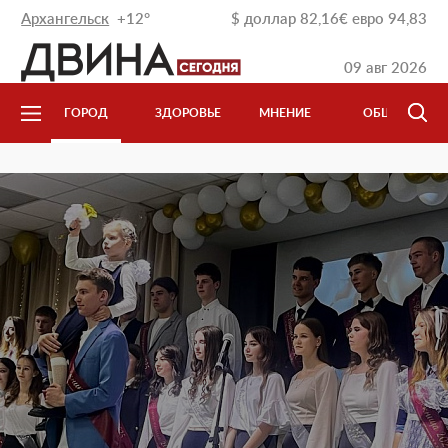
Архангельск
+12°
$
доллар
82,16
€
евро
94,83
09 авг 2026
Л
ГОРОД
ЗДОРОВЬЕ
МНЕНИЕ
ОБЩЕСТВО