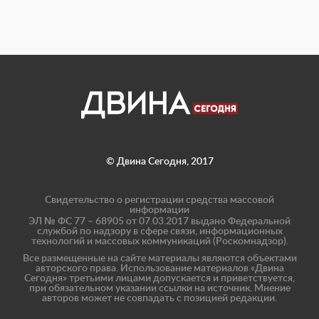
© Двина Сегодня, 2017
Свидетельство о регистрации средства массовой
информации
ЭЛ № ФС 77 – 68905 от 07.03.2017 выдано Федеральной
службой по надзору в сфере связи, информационных
технологий и массовых коммуникаций (Роскомнадзор).
Все размещенные на сайте материалы являются объектами
авторского права. Использование материалов «Двина
Сегодня» третьими лицами допускается и приветствуется,
при обязательном указании ссылки на источник. Мнение
авторов может не совпадать с позицией редакции.