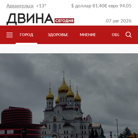
Архангельск
+13°
$
доллар
81,40
€
евро
94,05
07 авг 2026
Л
ГОРОД
ЗДОРОВЬЕ
МНЕНИЕ
ОБЩЕСТВО