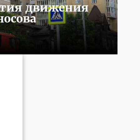
рытия движения
носова