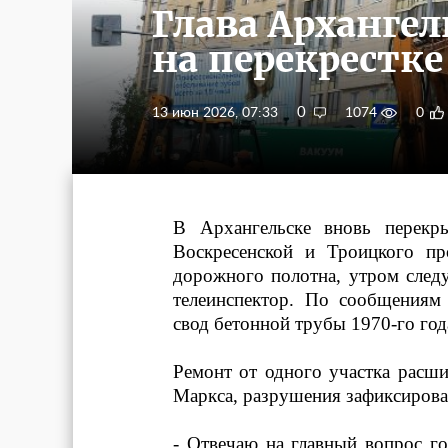
Глава Арханге
на перекрестке
0
13 июн 2026, 07:33
1074
0
В Архангельске вновь перекр
Воскресенской и Троицкого пр
дорожного полотна, утром след
телеинспектор. По сообщениям
свод бетонной трубы 1970-го год
Ремонт от одного участка расши
Маркса, разрушения зафиксирова
- Отвечаю на главный вопрос г