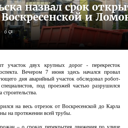
льска назвал срок отк
 Воскресенской и Ломо
0
ыт участок двух крупных дорог - перекресток
оспекта. Вечером 7 июня здесь начался провал
ующего дня аварийный участок обследовал робот-
 специалистов, под проезжей частью разрушился
а строительства.
рился на весь отрезок от Воскресенской до Карла
ны на протяжении всей трубы.
орожан – о сроках перекрытия движения по улице