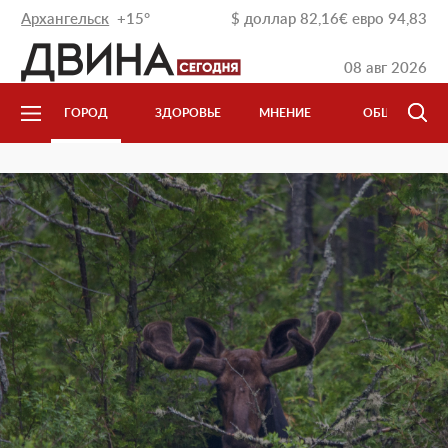
Архангельск
+15°
$
доллар
82,16
€
евро
94,83
08 авг 2026
Л
ГОРОД
ЗДОРОВЬЕ
МНЕНИЕ
ОБЩЕСТВО