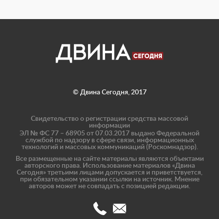
© Двина Сегодня, 2017
Свидетельство о регистрации средства массовой
информации
ЭЛ № ФС 77 – 68905 от 07.03.2017 выдано Федеральной
службой по надзору в сфере связи, информационных
технологий и массовых коммуникаций (Роскомнадзор).
Все размещенные на сайте материалы являются объектами
авторского права. Использование материалов «Двина
Сегодня» третьими лицами допускается и приветствуется,
при обязательном указании ссылки на источник. Мнение
авторов может не совпадать с позицией редакции.
(8182)
info@dvinatoday.ru
47-