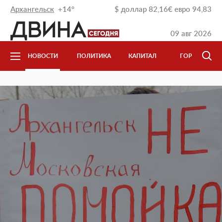
Архангельск
+14°
$
доллар
82,16
€
евро
94,83
09 авг 2026
НОВОСТИ
ПОЛИТИКА
КАПИТАЛ
ГОРОД